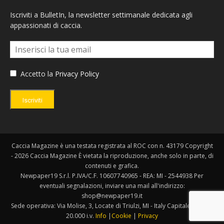
Iscriviti a BulletIn, la newsletter settimanale dedicata agli
appassionati di caccia.
Accetto la
Privacy Policy
Iscriviti
Caccia Magazine è una testata registrata al ROC con n. 43179 Copyright
- 2026 Caccia Magazine È vietata la riproduzione, anche solo in parte, di
contenuti e grafica.
Newpaper19 S.r.l. P.IVA/C.F. 10607740965 - REA: MI - 2544938 Per
eventuali segnalazioni, inviare una mail all'indirizzo:
shop@newpaper19.it
Sede operativa: Via Molise, 3, Locate di Triulzi, MI - Italy Capitale Sociale:
20.000 i.v.
Info
|
Cookie
|
Privacy