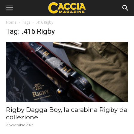
Home
Tags
.416 Rigby
Tag: .416 Rigby
Rigby Dagga Boy, la carabina Rigby da
collezione
2 Novembre 2023