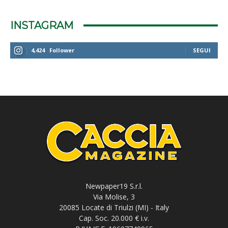
INSTAGRAM
4,424
Follower
SEGUI
Newpaper19 S.r.l.
Via Molise, 3
20085 Locate di Triulzi (MI) - Italy
Cap. Soc. 20.000 € i.v.