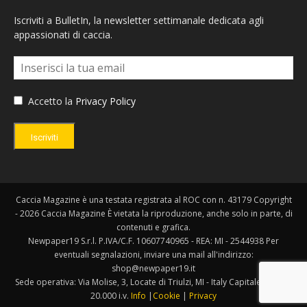
Iscriviti a BulletIn, la newsletter settimanale dedicata agli
appassionati di caccia.
Accetto la
Privacy Policy
Iscriviti
Caccia Magazine è una testata registrata al ROC con n. 43179 Copyright
- 2026 Caccia Magazine È vietata la riproduzione, anche solo in parte, di
contenuti e grafica.
Newpaper19 S.r.l. P.IVA/C.F. 10607740965 - REA: MI - 2544938 Per
eventuali segnalazioni, inviare una mail all'indirizzo:
shop@newpaper19.it
Sede operativa: Via Molise, 3, Locate di Triulzi, MI - Italy Capitale Sociale:
20.000 i.v.
Info
|
Cookie
|
Privacy