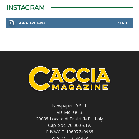
INSTAGRAM
4,424
Follower
SEGUI
Newpaper19 S.r.l.
Via Molise, 3
20085 Locate di Triulzi (MI) - Italy
Cap. Soc. 20.000 € i.v.
P.IVA/C.F. 10607740965
REA: MI - 2544938