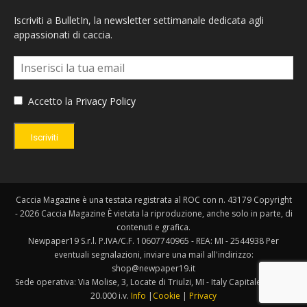
Iscriviti a BulletIn, la newsletter settimanale dedicata agli
appassionati di caccia.
Accetto la
Privacy Policy
Iscriviti
Caccia Magazine è una testata registrata al ROC con n. 43179 Copyright
- 2026 Caccia Magazine È vietata la riproduzione, anche solo in parte, di
contenuti e grafica.
Newpaper19 S.r.l. P.IVA/C.F. 10607740965 - REA: MI - 2544938 Per
eventuali segnalazioni, inviare una mail all'indirizzo:
shop@newpaper19.it
Sede operativa: Via Molise, 3, Locate di Triulzi, MI - Italy Capitale Sociale:
20.000 i.v.
Info
|
Cookie
|
Privacy