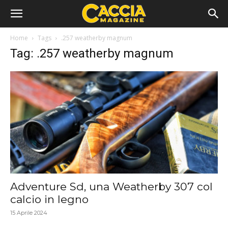
Home
Tags
.257 weatherby magnum
Tag: .257 weatherby magnum
Adventure Sd, una Weatherby 307 col
calcio in legno
15 Aprile 2024