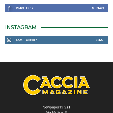
19,449
Fans
MI PIACE
INSTAGRAM
4,424
Follower
SEGUI
Newpaper19 S.r.l.
Via Molise, 3