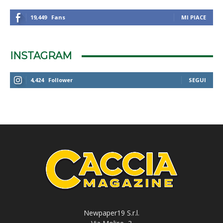
19,449
Fans
MI PIACE
INSTAGRAM
4,424
Follower
SEGUI
Newpaper19 S.r.l.