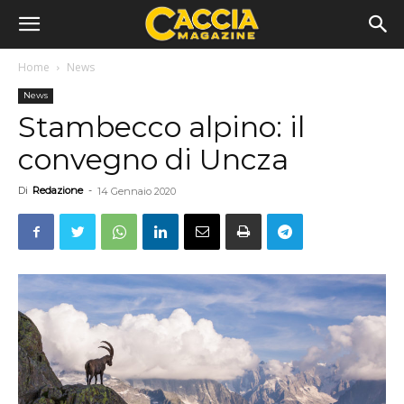
Home
News
News
Stambecco alpino: il
convegno di Uncza
Di
Redazione
-
14 Gennaio 2020