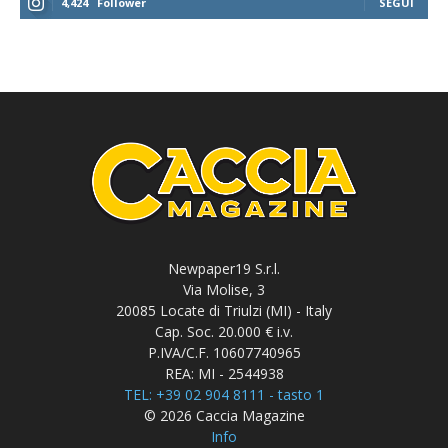
4,424
Follower
SEGUI
Newpaper19 S.r.l.
Via Molise, 3
20085 Locate di Triulzi (MI) - Italy
Cap. Soc. 20.000 € i.v.
P.IVA/C.F. 10607740965
REA: MI - 2544938
TEL: +39 02 904 8111 - tasto 1
© 2026 Caccia Magazine
Info