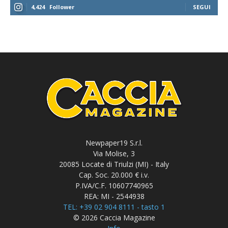
4,424
Follower
SEGUI
Newpaper19 S.r.l.
Via Molise, 3
20085 Locate di Triulzi (MI) - Italy
Cap. Soc. 20.000 € i.v.
P.IVA/C.F. 10607740965
REA: MI - 2544938
TEL: +39 02 904 8111 - tasto 1
© 2026 Caccia Magazine