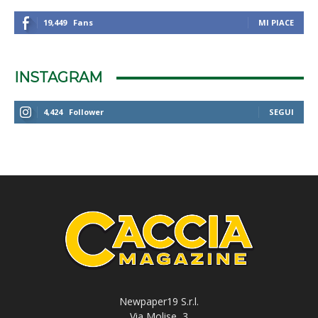
19,449
Fans
MI PIACE
INSTAGRAM
4,424
Follower
SEGUI
Newpaper19 S.r.l.
Via Molise, 3