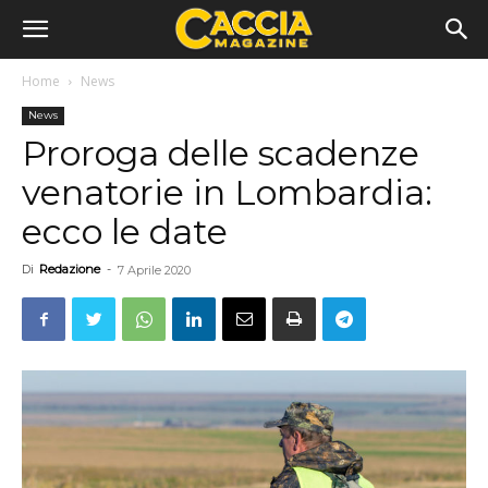
Home
News
News
Proroga delle scadenze
venatorie in Lombardia:
ecco le date
Di
Redazione
-
7 Aprile 2020