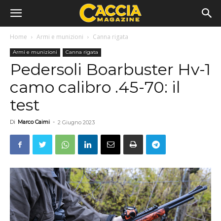
Home
Armi e munizioni
Canna rigata
Armi e munizioni
Canna rigata
Pedersoli Boarbuster Hv-1
camo calibro .45-70: il
test
Di
Marco Caimi
-
2 Giugno 2023