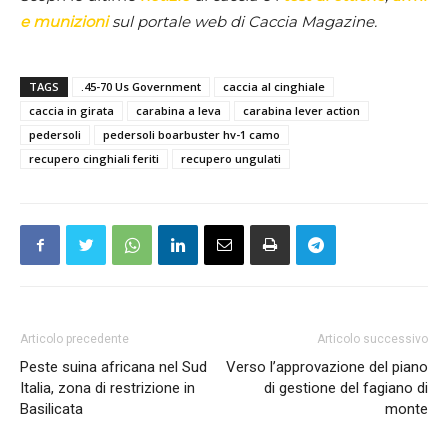
e munizioni
sul portale web di Caccia Magazine.
TAGS
.45-70 Us Government
caccia al cinghiale
caccia in girata
carabina a leva
carabina lever action
pedersoli
pedersoli boarbuster hv-1 camo
recupero cinghiali feriti
recupero ungulati
Articolo precedente
Articolo successivo
Peste suina africana nel Sud
Verso l’approvazione del piano
Italia, zona di restrizione in
di gestione del fagiano di
Basilicata
monte