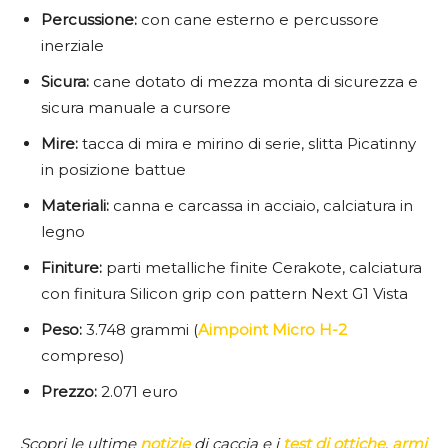
Percussione:
con cane esterno e percussore
inerziale
Sicura:
cane dotato di mezza monta di sicurezza e
sicura manuale a cursore
Mire:
tacca di mira e mirino di serie, slitta Picatinny
in posizione battue
Materiali:
canna e carcassa in acciaio, calciatura in
legno
Finiture:
parti metalliche finite Cerakote, calciatura
con finitura Silicon grip con pattern Next G1 Vista
Peso:
3.748 grammi (
Aimpoint Micro H-2
compreso)
Prezzo:
2.071 euro
Scopri le ultime
notizie
di caccia e i
test di ottiche
,
armi