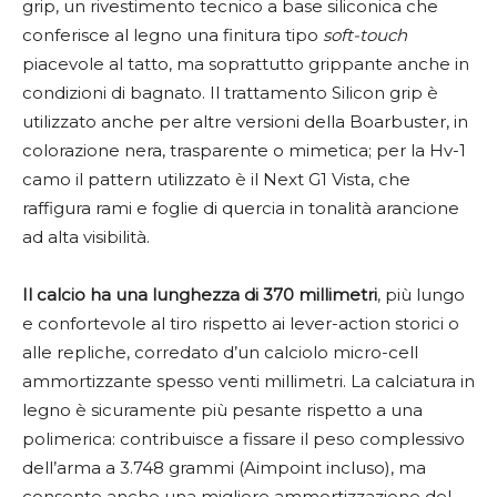
grip, un rivestimento tecnico a base siliconica che
conferisce al legno una finitura tipo
soft-touch
piacevole al tatto, ma soprattutto grippante anche in
condizioni di bagnato. Il trattamento Silicon grip è
utilizzato anche per altre versioni della Boarbuster, in
colorazione nera, trasparente o mimetica; per la Hv-1
camo il pattern utilizzato è il Next G1 Vista, che
raffigura rami e foglie di quercia in tonalità arancione
ad alta visibilità.
Il calcio ha una lunghezza di 370 millimetri
, più lungo
e confortevole al tiro rispetto ai lever-action storici o
alle repliche, corredato d’un calciolo micro-cell
ammortizzante spesso venti millimetri. La calciatura in
legno è sicuramente più pesante rispetto a una
polimerica: contribuisce a fissare il peso complessivo
dell’arma a 3.748 grammi (Aimpoint incluso), ma
consente anche una migliore ammortizzazione del