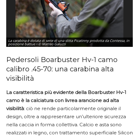
La carabina è dotata di serie di una slitta Picatinny prodotta da Contessa, in
L’
posizione battue • © Matteo Galuzzi
ti
Pedersoli Boarbuster Hv-1 camo
calibro .45-70: una carabina alta
visibilità
La caratteristica più evidente della Boarbuster Hv-1
camo è la calciatura con livrea arancione ad alta
visibilità
: ciò ne rende particolarmente originale il
design, oltre a rappresentare un’ulteriore sicurezza
nella caccia in forma collettiva. Calcio e asta sono
realizzati in legno, con trattamento superficiale Silicon