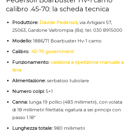
Pedersoli Boarbuster Hv-1 camo
calibro .45-70: la scheda tecnica
Produttore:
Davide Pedersoli
, via Artigiani 57,
25063, Gardone Valtrompia (Bs); tel. 030 8915000
Modello:
1886/71 Boarbuster Hv-1 camo
Calibro:
.45-70 government
Funzionamento:
carabina a ripetizione manuale a
leva
Alimentazione:
serbatoio tubolare
Numero colpi:
5+1
Canna:
lunga 19 pollici (483 millimetri), con volata
di 18 millimetri filettata; rigatura a sei principi con
passo 1.18”
Lunghezza totale:
980 millimetri