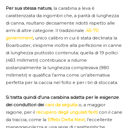
Per sua stessa natura
, la carabina a leva è
caratterizzata da ingombri che, a parità di lunghezza
di canna, risultano decisamente ridotti rispetto alle
armi di altre categorie. Il tradizionale
.45-70
government
, unico calibro in cui è stata declinata la
Boarbuster, s’esprime inoltre alla perfezione in canne
di lunghezza piuttosto contenuta; quella di 19 pollici
(483 millimetri) contribuisce a ridurne
sostanzialmente la lunghezza complessiva (980
millimetri) e qualifica l’arma come un’alternativa
perfetta per la caccia nel folto e per i tiri di stoccata.
Si tratta quindi d’una carabina adatta per le esigenze
dei conduttori dei
cani da seguita
o, a maggior
ragione, per il
recupero degli ungulati feriti
con il cane
da traccia, come la
Effebi Delta Next
; l’eccellente
maneggevolezza e una serie di caratteristiche