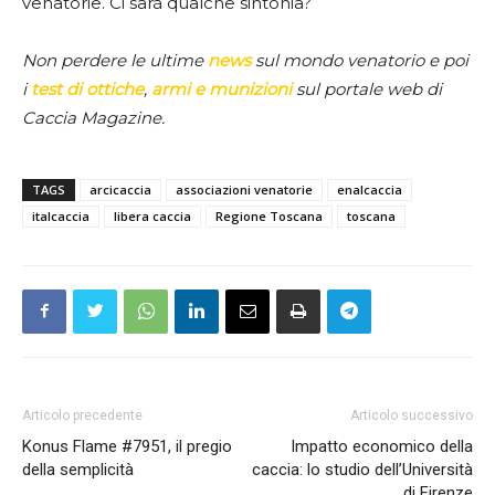
venatorie. Ci sarà qualche sintonia?
Non perdere le ultime
news
sul mondo venatorio e poi
i
test di ottiche
,
armi e munizioni
sul portale web di
Caccia Magazine.
TAGS
arcicaccia
associazioni venatorie
enalcaccia
italcaccia
libera caccia
Regione Toscana
toscana
Articolo precedente
Articolo successivo
Konus Flame #7951, il pregio
Impatto economico della
della semplicità
caccia: lo studio dell’Università
di Firenze