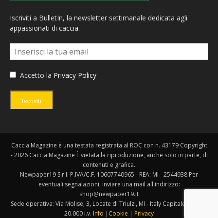
Iscriviti a BulletIn, la newsletter settimanale dedicata agli
appassionati di caccia.
Accetto la
Privacy Policy
Iscriviti
Caccia Magazine è una testata registrata al ROC con n. 43179 Copyright
- 2026 Caccia Magazine È vietata la riproduzione, anche solo in parte, di
contenuti e grafica.
Newpaper19 S.r.l. P.IVA/C.F. 10607740965 - REA: MI - 2544938 Per
eventuali segnalazioni, inviare una mail all'indirizzo:
shop@newpaper19.it
Sede operativa: Via Molise, 3, Locate di Triulzi, MI - Italy Capitale Sociale:
20.000 i.v.
Info
|
Cookie
|
Privacy