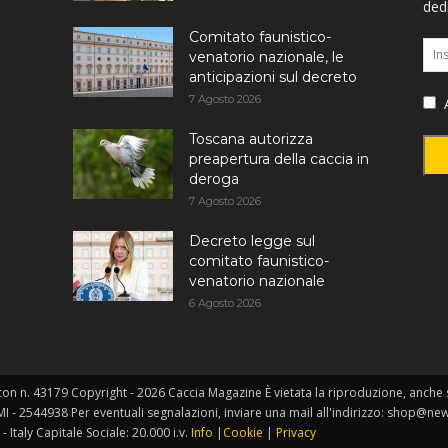
dedi
Comitato faunistico-
venatorio nazionale, le
anticipazioni sul decreto
7 Agosto 2026
A
Toscana autorizza
preapertura della caccia in
deroga
7 Agosto 2026
Decreto legge sul
comitato faunistico-
venatorio nazionale
6 Agosto 2026
on n. 43179 Copyright - 2026 Caccia Magazine È vietata la riproduzione, anche so
MI - 2544938 Per eventuali segnalazioni, inviare una mail all'indirizzo: shop@ne
- Italy Capitale Sociale: 20.000 i.v.
Info
|
Cookie
|
Privacy