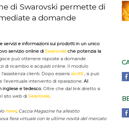
ine di Swarovski permette di
immediate a domande
 servizi e informazioni sui prodotti in un unico
uovo servizio
online di
Swarovski
che potenzia la
ragisce può ottenere risposte a domande
C
zi di ricambio e acquisti online. Il modulo
 l’assistenza clienti. Dopo essersi
iscritti
, si può
 e l’eventuale intervento di riparazione.
Al
n inglese e tedesco
. Oltre che dal link diretto si
l sito web di
Swarovski
.
B
olo
news
, Caccia Magazine ha allestito
nuova fiera virtuale con le ultime novità del mercato