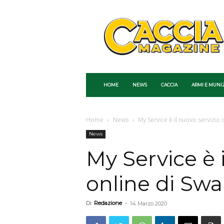
Caccia
Magazine
HOME
NEWS
CACCIA
ARMI E MUNI
Home
News
My Service è il nuovo servizio 
News
My Service è 
online di Swa
Di
Redazione
-
14 Marzo 2020