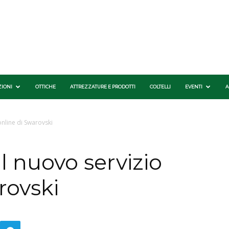
ZIONI
OTTICHE
ATTREZZATURE E PRODOTTI
COLTELLI
EVENTI
A
online di Swarovski
il nuovo servizio
rovski