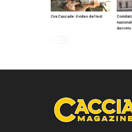
Cva Cascade: il video del test
Comitato
nazionale
decreto