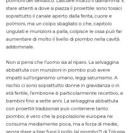
polmoni del selvatico. Lasciare intatto il diaframma. E
stare attenti a dove si piazza il proiettile: sono tossici
soprattutto il canale aperto dalla ferita, cuore e
polmoni, ma un colpo sbagliato o che, capitolo
ungulati e munizioni a palla, colpisce le ossa può far
aumentare di molto il livello di piombo nella cavità
addominale.
Non si pensi che l’uomo sia al riparo. La selvaggina
abbattuta con munizioni in piombo può avere
impatti sull’organismo umano, leggi saturnismo. A
rischio ci sono soprattutto donne in gravidanza o in
età fertile, l’embrione è particolarmente recettivo, e
bambini fino a sette anni. La selvaggina abbattuta
con proiettili tradizionali può contenere tanto
piombo; è vero che la popolazione europea ne
consuma mediamente poca, ma a forza di medie,
senza stare a tirar fuori il pollo (al piombo?) di Trilussa,