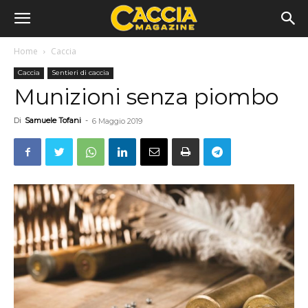
Home
Caccia
Caccia
Sentieri di caccia
Munizioni senza piombo
Di
Samuele Tofani
-
6 Maggio 2019