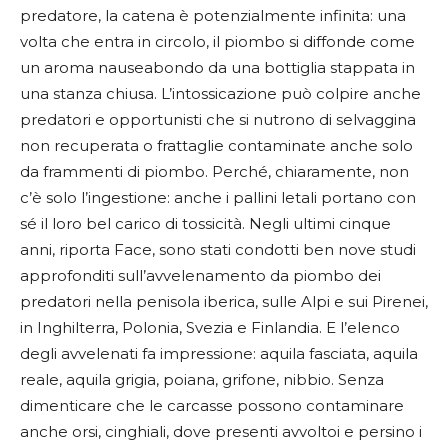
predatore, la catena è potenzialmente infinita: una
volta che entra in circolo, il piombo si diffonde come
un aroma nauseabondo da una bottiglia stappata in
una stanza chiusa. L’intossicazione può colpire anche
predatori e opportunisti che si nutrono di selvaggina
non recuperata o frattaglie contaminate anche solo
da frammenti di piombo. Perché, chiaramente, non
c’è solo l’ingestione: anche i pallini letali portano con
sé il loro bel carico di tossicità. Negli ultimi cinque
anni, riporta Face, sono stati condotti ben nove studi
approfonditi sull’avvelenamento da piombo dei
predatori nella penisola iberica, sulle Alpi e sui Pirenei,
in Inghilterra, Polonia, Svezia e Finlandia. E l’elenco
degli avvelenati fa impressione: aquila fasciata, aquila
reale, aquila grigia, poiana, grifone, nibbio. Senza
dimenticare che le carcasse possono contaminare
anche orsi, cinghiali, dove presenti avvoltoi e persino i