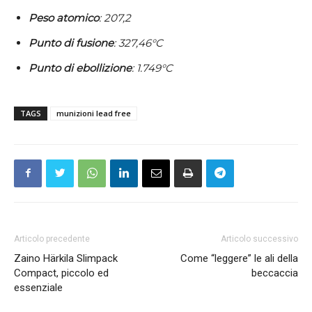
Peso
atomico
: 207,2
Punto di fusione
: 327,46°C
Punto di ebollizione
: 1.749°C
TAGS
munizioni lead free
Articolo precedente
Articolo successivo
Zaino Härkila Slimpack
Come “leggere” le ali della
Compact, piccolo ed
beccaccia
essenziale