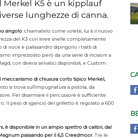
l Merkel K5 è un kipplauf
diverse lunghezze di canna.
po singolo
: chiamatelo come volete, lui è il nuovo
erezza del K3 con linee snelle completamente
di noce e palissandro dipingono i tratti di
smo impreziosito però da una serie di incisioni a
gd, con diversi selvatici disponibili, e Custom.
C
nel meccanismo di chiusura corto tipico Merkel,
to si trova sull’impugnatura a pistola, da
sore. Per disarmare il percussore è sufficiente
. Il peso di sgancio del grilletto è regolato a 600
B
è disponibile in un ampio spettro di calibri, dal
 Magnum passando per il 6,5 Creedmoor
. Tre le