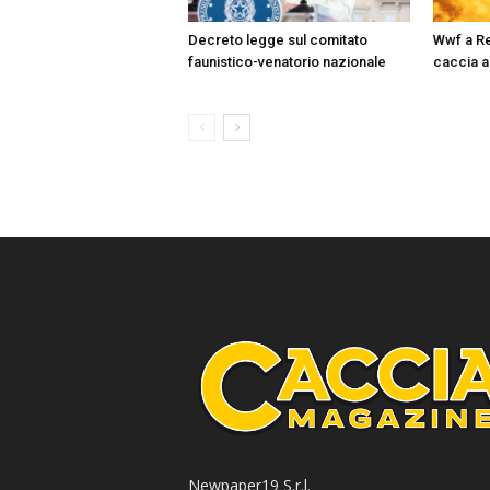
Decreto legge sul comitato
Wwf a Re
faunistico-venatorio nazionale
caccia a
Newpaper19 S.r.l.