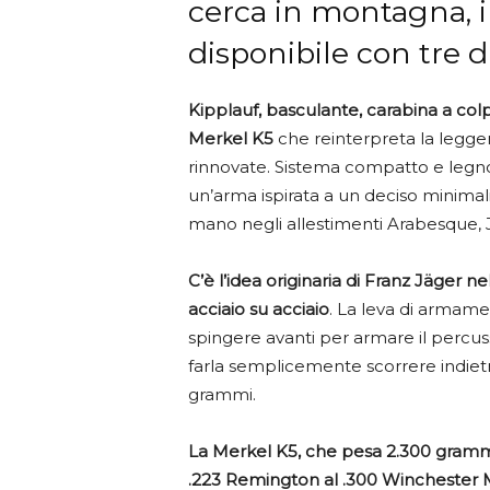
cerca in montagna, i
disponibile con tre 
Kipplauf, basculante, carabina a col
Merkel K5
che reinterpreta la legg
rinnovate. Sistema compatto e legno 
un’arma ispirata a un deciso minimali
mano negli allestimenti Arabesque, Ja
C’è l’idea originaria di Franz Jäger 
acciaio su acciaio
. La leva di armamen
spingere avanti per armare il percus
farla semplicemente scorrere indietro
grammi.
La Merkel K5, che pesa 2.300 grammi, 
.223 Remington al .300 Winchester