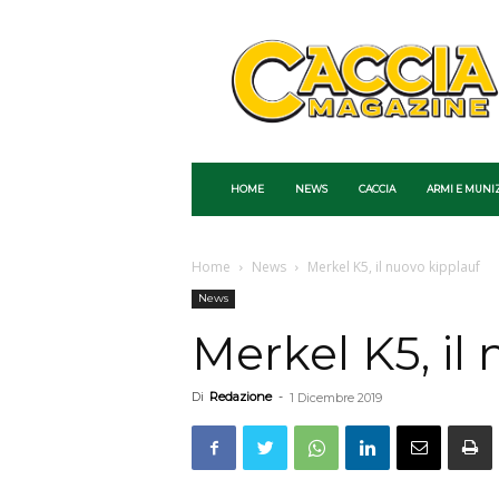
Caccia
Magazine
HOME
NEWS
CACCIA
ARMI E MUNI
Home
News
Merkel K5, il nuovo kipplauf
News
Merkel K5, il
Di
Redazione
-
1 Dicembre 2019