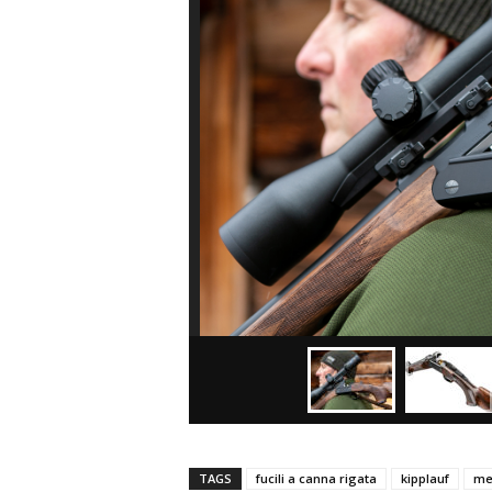
TAGS
fucili a canna rigata
kipplauf
me