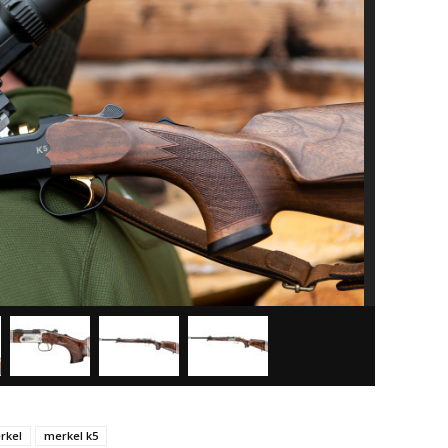
rkel
merkel k5