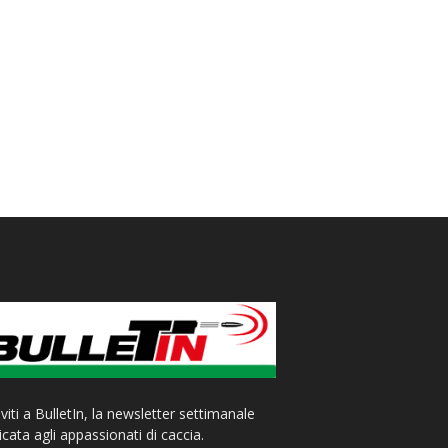
iviti a BulletIn, la newsletter settimanale
cata agli appassionati di caccia.