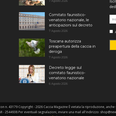
Iscr
7 Agosto 2026
dedi
Comitato faunistico-
venatorio nazionale, le
anticipazioni sul decreto
7 Agosto 2026
A
Toscana autorizza
preapertura della caccia in
deroga
7 Agosto 2026
Decreto legge sul
comitato faunistico-
venatorio nazionale
6 Agosto 2026
on n. 43179 Copyright - 2026 Caccia Magazine È vietata la riproduzione, anche so
MI - 2544938 Per eventuali segnalazioni, inviare una mail all'indirizzo: shop@ne