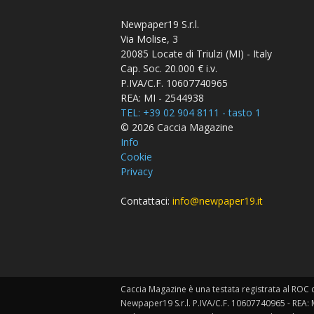
Newpaper19 S.r.l.
Via Molise, 3
20085 Locate di Triulzi (MI) - Italy
Cap. Soc. 20.000 € i.v.
P.IVA/C.F. 10607740965
REA: MI - 2544938
TEL: +39 02 904 8111 - tasto 1
© 2026 Caccia Magazine
Info
Cookie
Privacy
Contattaci:
info@newpaper19.it
Caccia Magazine è una testata registrata al ROC c
Newpaper19 S.r.l. P.IVA/C.F. 10607740965 - REA: 