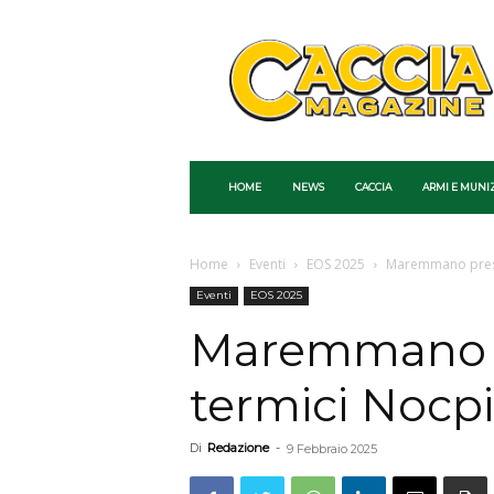
Caccia
Magazine
HOME
NEWS
CACCIA
ARMI E MUNI
Home
Eventi
EOS 2025
Maremmano presen
Eventi
EOS 2025
Maremmano p
termici Nocpi
Di
Redazione
-
9 Febbraio 2025