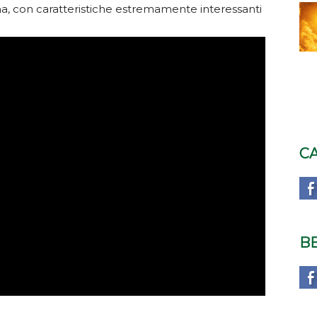
, con caratteristiche estremamente interessanti
C
B