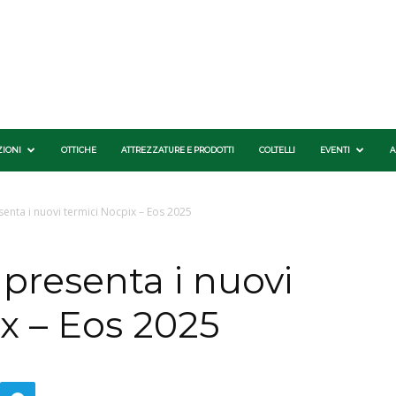
ZIONI
OTTICHE
ATTREZZATURE E PRODOTTI
COLTELLI
EVENTI
A
ta i nuovi termici Nocpix – Eos 2025
resenta i nuovi
x – Eos 2025