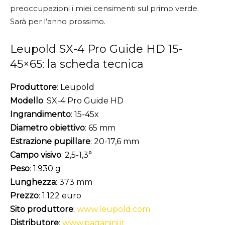
preoccupazioni i miei censimenti sul primo verde.
Sarà per l’anno prossimo.
Leupold SX-4 Pro Guide HD 15-
45×65: la scheda tecnica
Produttore
: Leupold
Modello
: SX-4 Pro Guide HD
Ingrandimento
:
15-45x
Diametro
obiettivo
:
65 mm
Estrazione pupillare
: 20-17,6 mm
Campo
visivo
:
2,5-1,3°
Peso
:
1.930 g
Lunghezza
:
373 mm
Prezzo
: 1.122 euro
Sito produttore
:
www.leupold.com
Distributore
:
www.paganini.it