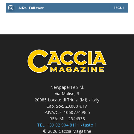
4,424
Follower
SEGUI
Newpaper19 S.r.l.
Via Molise, 3
20085 Locate di Triulzi (MI) - Italy
Cap. Soc. 20.000 € i.v.
P.IVA/C.F. 10607740965
REA: MI - 2544938
TEL: +39 02 904 8111 - tasto 1
© 2026 Caccia Magazine