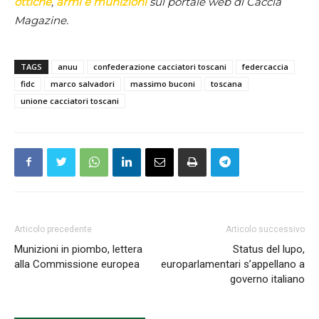
ottiche
,
armi e munizioni
sul portale web di Caccia
Magazine.
TAGS
anuu
confederazione cacciatori toscani
federcaccia
fidc
marco salvadori
massimo buconi
toscana
unione cacciatori toscani
Articolo precedente
Articolo successivo
Munizioni in piombo, lettera
Status del lupo,
alla Commissione europea
europarlamentari s’appellano a
governo italiano