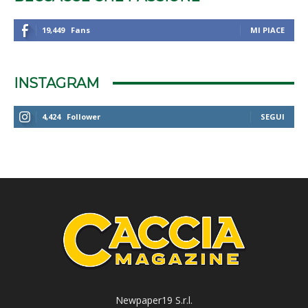
19,449
Fans
MI PIACE
INSTAGRAM
4,424
Follower
SEGUI
Newpaper19 S.r.l.