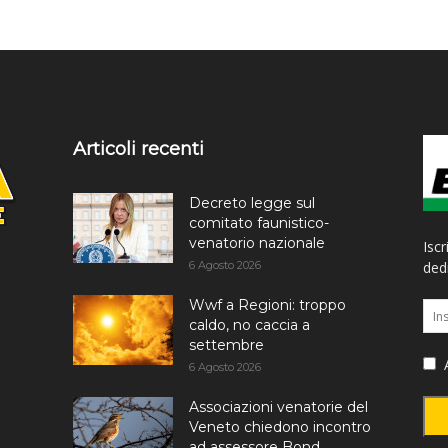
Articoli recenti
Decreto legge sul
comitato faunistico-
venatorio nazionale
Iscr
6 Agosto 2026
dedi
Wwf a Regioni: troppo
caldo, no caccia a
settembre
A
6 Agosto 2026
Associazioni venatorie del
Veneto chiedono incontro
ad assessore Bond