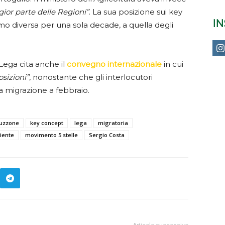
ior parte delle Regioni”
. La sua posizione sui key
I
imo diversa per una sola decade, a quella degli
 Lega cita anche il
convegno internazionale
in cui
osizioni”
, nonostante che gli interlocutori
la migrazione a febbraio.
ruzzone
key concept
lega
migratoria
iente
movimento 5 stelle
Sergio Costa