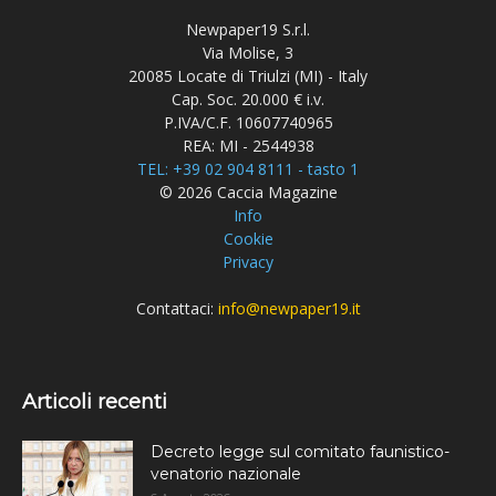
Newpaper19 S.r.l.
Via Molise, 3
20085 Locate di Triulzi (MI) - Italy
Cap. Soc. 20.000 € i.v.
P.IVA/C.F. 10607740965
REA: MI - 2544938
TEL: +39 02 904 8111 - tasto 1
© 2026 Caccia Magazine
Info
Cookie
Privacy
Contattaci:
info@newpaper19.it
Articoli recenti
Decreto legge sul comitato faunistico-
venatorio nazionale