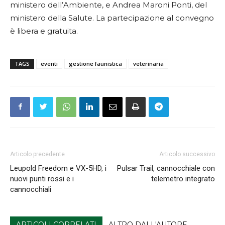
ministero dell’Ambiente, e Andrea Maroni Ponti, del
ministero della Salute. La partecipazione al convegno
è libera e gratuita.
TAGS
eventi
gestione faunistica
veterinaria
Articolo precedente
Articolo successivo
Leupold Freedom e VX-5HD, i
Pulsar Trail, cannocchiale con
nuovi punti rossi e i
telemetro integrato
cannocchiali
ARTICOLI CORRELATI
ALTRO DALL'AUTORE