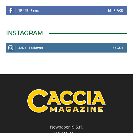
19,449
Fans
MI PIACE
INSTAGRAM
4,424
Follower
SEGUI
Newpaper19 S.r.l.