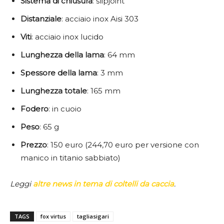
Sistema di chiusura
: slipjoint
Distanziale
: acciaio inox Aisi 303
Viti
: acciaio inox lucido
Lunghezza della lama
: 64 mm
Spessore della lama
: 3 mm
Lunghezza totale
: 165 mm
Fodero
: in cuoio
Peso
: 65 g
Prezzo
: 150 euro (244,70 euro per versione con
manico in titanio sabbiato)
Leggi
altre news in tema di coltelli da caccia
.
TAGS
fox virtus
tagliasigari