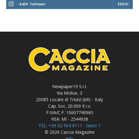
4,424
Follower
SEGUI
Newpaper19 S.r.l.
Via Molise, 3
20085 Locate di Triulzi (MI) - Italy
Cap. Soc. 20.000 € i.v.
P.IVA/C.F. 10607740965
REA: MI - 2544938
TEL: +39 02 904 8111 - tasto 1
© 2026 Caccia Magazine
Info