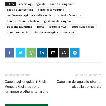
TAGS
caccia agli ungulati
caccia al cinghiale
caccia e agricoltura
carne di selvaggina
conferenza regionale della caccia
controllo faunistico
danni da fauna selvatica
gestione del cinghiale
gestione faunistica
ispra
legge 157/92
legge sulla caccia
marco remaschi
piccola selvaggina
toscana
Articolo precedente
Articolo successivo
Caccia agli ungulati, il Friuli
Caccia in deroga allo storno,
Venezia Giulia su fonti
ok della Lombardia
luminose e ottiche termiche