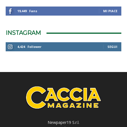
19,449
Fans
MI PIACE
INSTAGRAM
4,424
Follower
SEGUI
Newpaper19 S.r.l.