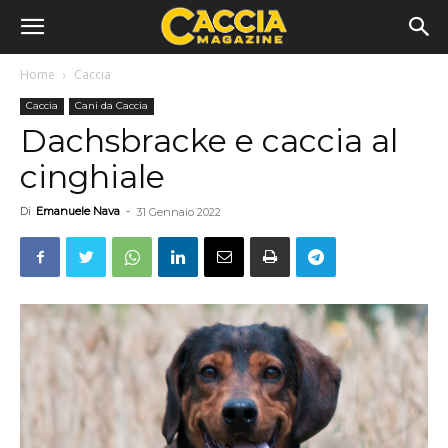
Home
Caccia
Caccia
Cani da Caccia
Dachsbracke e caccia al
cinghiale
Di
Emanuele Nava
-
31 Gennaio 2022