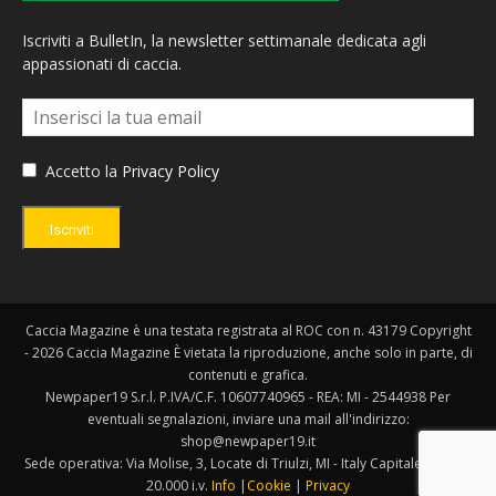
Iscriviti a BulletIn, la newsletter settimanale dedicata agli
appassionati di caccia.
Accetto la
Privacy Policy
Iscriviti
Caccia Magazine è una testata registrata al ROC con n. 43179 Copyright
- 2026 Caccia Magazine È vietata la riproduzione, anche solo in parte, di
contenuti e grafica.
Newpaper19 S.r.l. P.IVA/C.F. 10607740965 - REA: MI - 2544938 Per
eventuali segnalazioni, inviare una mail all'indirizzo:
shop@newpaper19.it
Sede operativa: Via Molise, 3, Locate di Triulzi, MI - Italy Capitale Sociale:
20.000 i.v.
Info
|
Cookie
|
Privacy