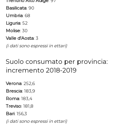
Trentino
Alto
Adige
: 97
Basilicata
: 90
Umbria
: 68
Liguria
: 52
Molise
: 30
Valle
d’Aosta
: 3
(i dati sono espressi in ettari)
Suolo consumato per provincia:
incremento 2018-2019
Verona
: 252,6
Brescia
: 183,9
Roma
: 183,4
Treviso
: 181,8
Bari
: 156,3
(i dati sono espressi in ettari)