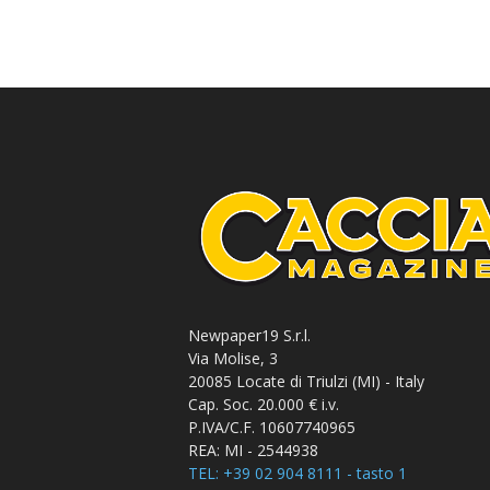
Newpaper19 S.r.l.
Via Molise, 3
20085 Locate di Triulzi (MI) - Italy
Cap. Soc. 20.000 € i.v.
P.IVA/C.F. 10607740965
REA: MI - 2544938
TEL: +39 02 904 8111 - tasto 1