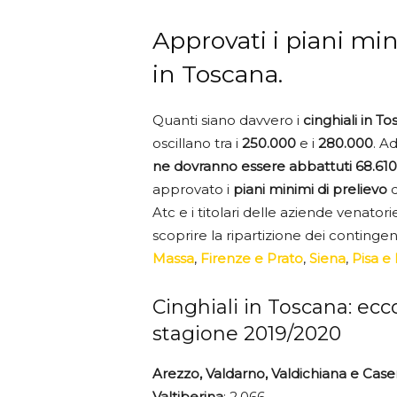
Approvati i piani min
in Toscana.
Quanti siano davvero i
cinghiali in T
oscillano tra i
250.000
e i
280.000
. A
ne dovranno essere abbattuti 68.610
approvato i
piani minimi di prelievo
d
Atc e i titolari delle aziende venatori
scoprire la ripartizione dei contingent
Massa
,
Firenze e Prato
,
Siena
,
Pisa e
Cinghiali in Toscana: ecco
stagione 2019/2020
Arezzo, Valdarno, Valdichiana e Case
Valtiberina
: 2.066