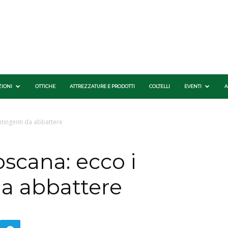
ZIONI
OTTICHE
ATTREZZATURE E PRODOTTI
COLTELLI
EVENTI
A
ontingenti da abbattere
oscana: ecco i
da abbattere