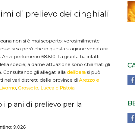
imi di prelievo dei cinghiali
oscana
non si è mai scoperto: verosimilmente
desso si sa però che in questa stagione venatoria
. Anzi: perlomeno 68.610. La giunta ha infatti
ella specie; a darne attuazione sono chiamati gli
C
e. Consultando gli allegati alla
delibera
si può
i nei vari distretti delle province di
Arezzo e
 Livorno
,
Grosseto
,
Lucca e Pistoia
.
B
 i piani di prelievo per la
ntino
: 9.026