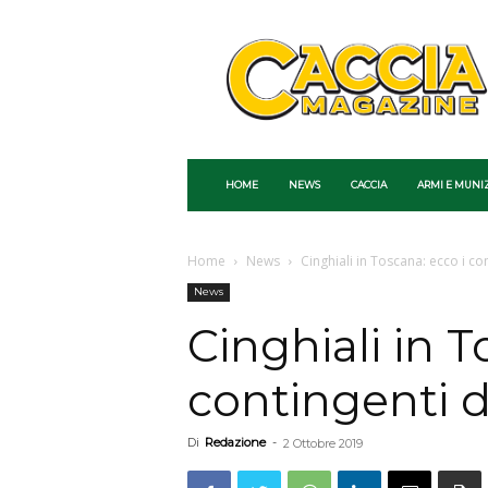
Caccia
Magazine
HOME
NEWS
CACCIA
ARMI E MUNI
Home
News
Cinghiali in Toscana: ecco i c
News
Cinghiali in T
contingenti 
Di
Redazione
-
2 Ottobre 2019