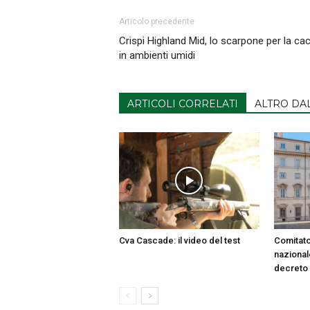
Articolo precedente
Crispi Highland Mid, lo scarpone per la ca
in ambienti umidi
ARTICOLI CORRELATI
ALTRO DA
Cva Cascade: il video del test
Comitato
nazionale
decreto