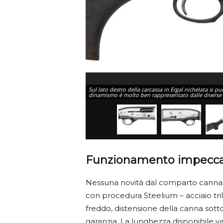
Sul lato destro della carcassa in Ergal nichelata si può
dinamismo è molto ben rappresentato dalle diverse po
Funzionamento impecca
Nessuna novità dal comparto canna;
con procedura Steelium – acciaio tri
freddo, distensione della canna sot
garanzia. La lunghezza disponibile var