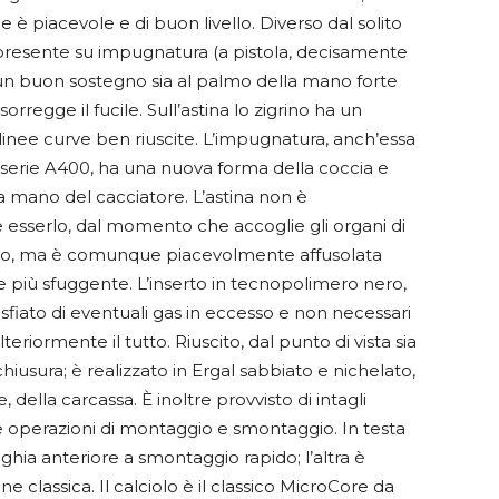
nale è piacevole e di buon livello. Diverso dal solito
 presente su impugnatura (a pistola, decisamente
e un buon sostegno sia al palmo della mano forte
regge il fucile. Sull’astina lo zigrino ha un
inee curve ben riuscite. L’impugnatura, anch’essa
 serie A400, ha una nuova forma della coccia e
 mano del cacciatore. L’astina non è
 esserlo, dal momento che accoglie gli organi di
nto, ma è comunque piacevolmente affusolata
are più sfuggente. L’inserto in tecnopolimero nero,
 sfiato di eventuali gas in eccesso e non necessari
eriormente il tutto. Riuscito, dal punto di vista sia
 chiusura; è realizzato in Ergal sabbiato e nichelato,
, della carcassa. È inoltre provvisto di intagli
le operazioni di montaggio e smontaggio. In testa
nghia anteriore a smontaggio rapido; l’altra è
one classica. Il calciolo è il classico MicroCore da