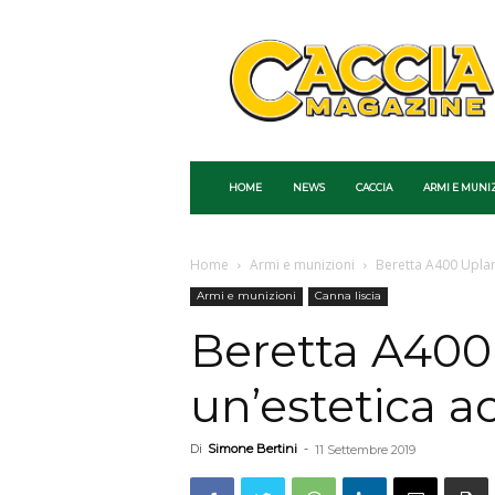
Caccia
Magazine
HOME
NEWS
CACCIA
ARMI E MUNI
Home
Armi e munizioni
Beretta A400 Upland
Armi e munizioni
Canna liscia
Beretta A400 
un’estetica a
Di
Simone Bertini
-
11 Settembre 2019