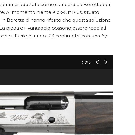
one oramai adottata come standard da Beretta per
ere. Al momento niente Kick-Off Plus, situato
a in Beretta ci hanno riferito che questa soluzione
a piega e il vantaggio possono essere regolati
i serie il fucile è lungo 123 centimetri, con una
lop
1
di 6