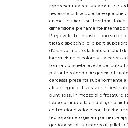
rappresentata realisticamente e so
necessità critica obiettare qualche c
animali insidiabili sul territorio itali
dimensione pienamente internazionale
Pregevole il contrasto, tono su tono, f
tirata a specchio, e le parti superior
d’arancia. Inoltre, la finitura nichel 
interruzione di colore sulla carcassa l
l’ormai consueta levetta del cut-off s
pulsante rotondo di sgancio otturator
carcassa presenta superiormente alc
alcun segno di lavorazione, destinate
punti rossi. In mezzo alle fresature
rabescatura, della bindella, che aiut
collimazione veloce con il mirino term
tecnopolimero già ampiamente appre
gardonese; al suo interno il grilletto 