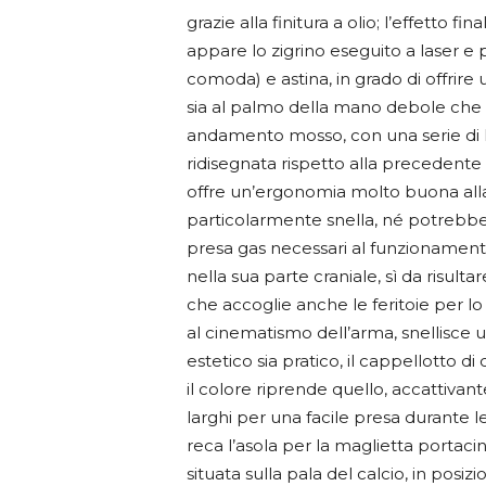
grazie alla finitura a olio; l’effetto fi
appare lo zigrino eseguito a laser e
comoda) e astina, in grado di offrir
sia al palmo della mano debole che sor
andamento mosso, con una serie di l
ridisegnata rispetto alla precedente
offre un’ergonomia molto buona alla
particolarmente snella, né potrebbe
presa gas necessari al funzioname
nella sua parte craniale, sì da risult
che accoglie anche le feritoie per lo
al cinematismo dell’arma, snellisce ult
estetico sia pratico, il cappellotto di
il colore riprende quello, accattivante
larghi per una facile presa durante 
reca l’asola per la maglietta portaci
situata sulla pala del calcio, in posizi