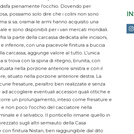
ddisfa pienamente l’occhio. Dovendo per
I
osa, possiamo solo dire che i colini non sono
co, ma si sa; oramai le armi hanno acquisito una
 e sono disponibili per i vari mercati mondiali.
ra la parte della carcassa dedicata alle incisioni,
e e inferiore, con una piacevole finitura a buccia
della carcassa, aggiunge valore al tutto. L’unica
a si trova con la spina di ritegno, brunita, con
ituata nella porzione anteriore sinistra e con il
e, situato nella porzione anteriore destra. La
une fresature, peraltro ben realizzate e senza
 ad accogliere eventuali accessori quali ottiche e
 scorre un prolungamento, inteso come fresature e
a e non poco l’occhio del cacciatore nella
inale e il selvatico. Il ponticello rimane quello in
zzato sugli altri semiauto della Casa
è con finitura Nistan, ben raggiungibile dal dito