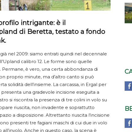
ofilo intrigante: è il
and di Beretta, testato a fondo
k.
già nel 2009: siamo entrati quindi nel decennale
ell’Upland calibro 12. Le forme sono quelle
te. Permane, è vero, una certa abbondanza di
C
on proprio minute, ma d’altro canto si può
a solidità dell’insieme. La carcassa, in Ergal per
 e presenta una gradevole incisione eseguita a
tro si riscontra la presenza di tre colini in volo su
appare riuscita, non invadente e soprattutto
B
io a disposizione. Altrettanto riuscita l’incisione
 sono presenti tre fagiani maschi di cui due in volo
 all’involo. Anche in questo caso, la scena è