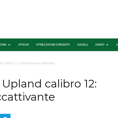
ZIONI
OTTICHE
ATTREZZATURE E PRODOTTI
COLTELLI
EVENTI
A
 calibro 12: un’estetica accattivante
Upland calibro 12:
ccattivante