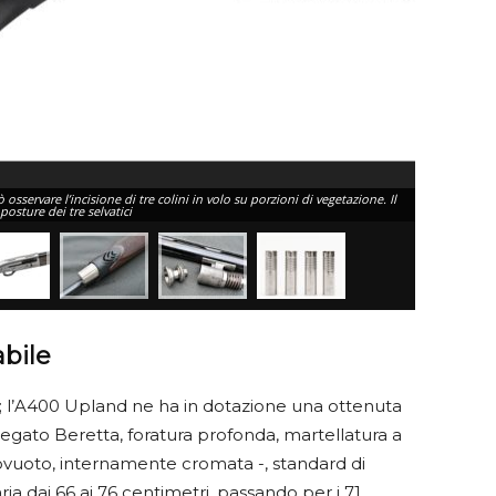
 osservare l’incisione di tre colini in volo su porzioni di vegetazione. Il
Anche sul lat
sture dei tre selvatici
finale è davv
bile
 l’A400 Upland ne ha in dotazione una ottenuta
legato Beretta, foratura profonda, martellatura a
tovuoto, internamente cromata -, standard di
ia dai 66 ai 76 centimetri, passando per i 71