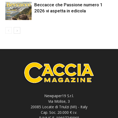
Beccacce che Passione numero 1
2026 vi aspetta in edicola
Newpaper19 S.r.l.
Via Molise, 3
20085 Locate di Triulzi (MI) - Italy
Cap. Soc. 20.000 € i.v.
P.IVA/C.F. 10607740965