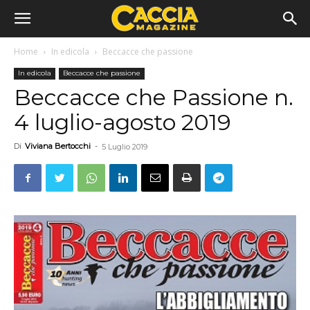
Home
In edicola
Beccacce che passione
In edicola
Beccacce che passione
Beccacce che Passione n.
4 luglio-agosto 2019
Di
Viviana Bertocchi
-
5 Luglio 2019