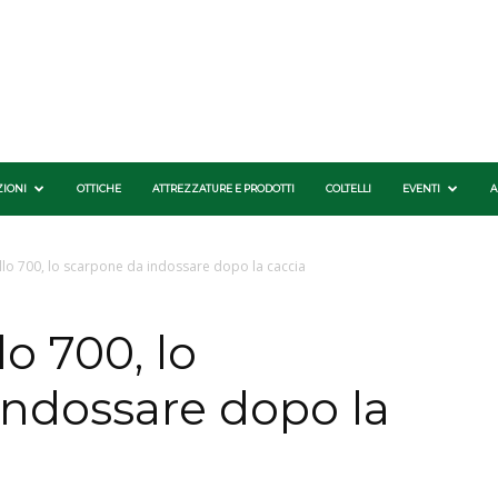
ZIONI
OTTICHE
ATTREZZATURE E PRODOTTI
COLTELLI
EVENTI
A
o 700, lo scarpone da indossare dopo la caccia
o 700, lo
indossare dopo la