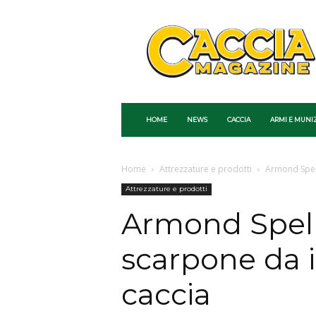
Caccia
Magazine
HOME
NEWS
CACCIA
ARMI E MUNI
Home
Attrezzature e prodotti
Armond Spell
Attrezzature e prodotti
Armond Spell
scarpone da 
caccia