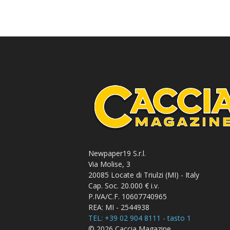
Newpaper19 S.r.l.
Via Molise, 3
20085 Locate di Triulzi (MI) - Italy
Cap. Soc. 20.000 € i.v.
P.IVA/C.F. 10607740965
REA: MI - 2544938
TEL: +39 02 904 8111 - tasto 1
© 2026 Caccia Magazine