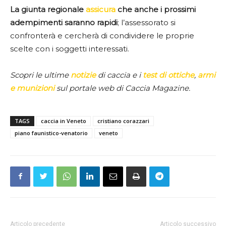
La giunta regionale
assicura
che anche i prossimi
adempimenti saranno rapidi
; l’assessorato si
confronterà e cercherà di condividere le proprie
scelte con i soggetti interessati.
Scopri le ultime
notizie
di caccia e i
test di ottiche
,
armi
e munizioni
sul portale web di Caccia Magazine.
TAGS
caccia in Veneto
cristiano corazzari
piano faunistico-venatorio
veneto
Articolo precedente
Articolo successivo