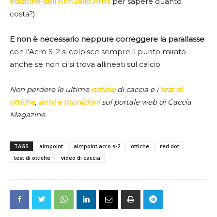
edizione dell’Annuario Armi
per sapere quanto
costa?).
E non è necessario neppure correggere la parallasse
:
con l’Acro S-2 si colpisce sempre il punto mirato
anche se non ci si trova allineati sul calcio.
Non perdere le ultime
notizie
di caccia e i
test di
ottiche
,
armi e munizioni
sul portale web di Caccia
Magazine.
TAGS
aimpoint
aimpoint acro s-2
ottiche
red dot
test di ottiche
video di caccia